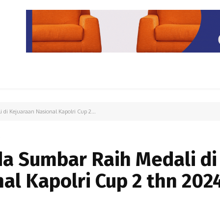
PARIWISATA
LIPUTAN KHUSUS
PARIWARA
OPINI
 di Kejuaraan Nasional Kapolri Cup 2...
4
da Sumbar Raih Medali di
al Kapolri Cup 2 thn 2024