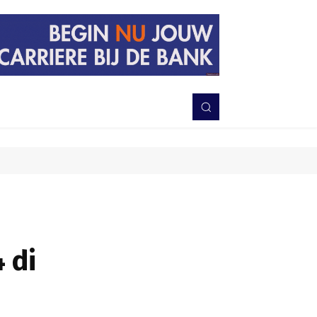
PERISTIWA
BERITA
DAERAH
TNI-POLRI
MORE
 di