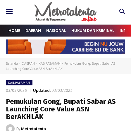
HOME
DAERAH
NASIONAL
HUKUM DAN KRIMINAL
INTE
Beranda
DAERAH
KAB.PASAMAN
Pemukulan Gong, Bupati Sabar AS
Launching Core Value ASN BerAKHLAK
KAB.PASAMAN
03/03/2025
Updated:
03/03/2025
Pemukulan Gong, Bupati Sabar AS
Launching Core Value ASN
BerAKHLAK
By
Metrotalenta