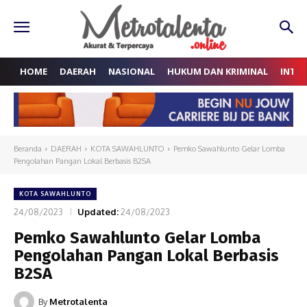
HOME
DAERAH
NASIONAL
HUKUM DAN KRIMINAL
INTE
Beranda
DAERAH
KOTA SAWAHLUNTO
Pemko Sawahlunto Gelar Lomba
Pengolahan Pangan Lokal Berbasis B2SA
KOTA SAWAHLUNTO
24/08/2023
Updated:
24/08/2023
Pemko Sawahlunto Gelar Lomba
Pengolahan Pangan Lokal Berbasis
B2SA
By
Metrotalenta