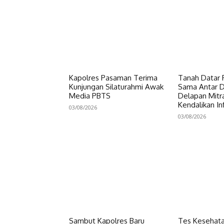
Kapolres Pasaman Terima
Tanah Datar P
Kunjungan Silaturahmi Awak
Sama Antar Da
Media PBTS
Delapan Mitr
Kendalikan Inf
03/08/2026
03/08/2026
Sambut Kapolres Baru
Tes Kesehata