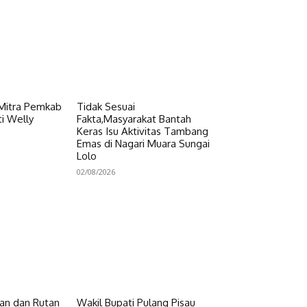
 Mitra Pemkab
Tidak Sesuai
i Welly
Fakta,Masyarakat Bantah
Keras Isu Aktivitas Tambang
Emas di Nagari Muara Sungai
Lolo
02/08/2026
n dan Rutan
Wakil Bupati Pulang Pisau