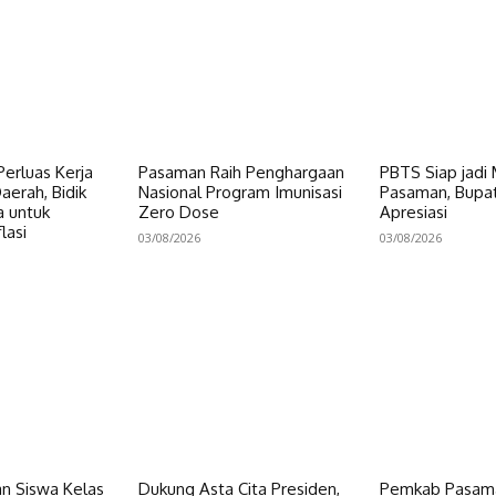
erluas Kerja
Pasaman Raih Penghargaan
PBTS Siap jadi
erah, Bidik
Nasional Program Imunisasi
Pasaman, Bupat
a untuk
Zero Dose
Apresiasi
lasi
03/08/2026
03/08/2026
n Siswa Kelas
Dukung Asta Cita Presiden,
Pemkab Pasama