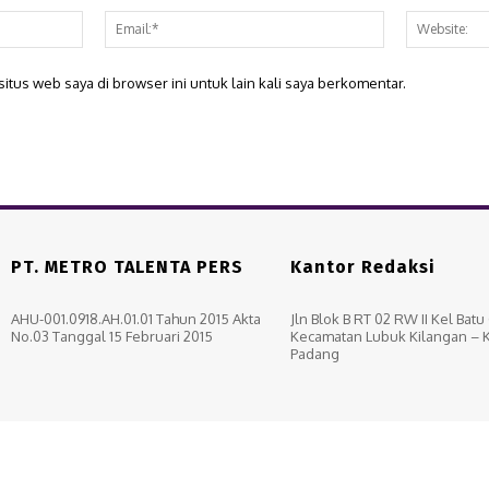
Nama:*
Email:*
itus web saya di browser ini untuk lain kali saya berkomentar.
PT. METRO TALENTA PERS
Kantor Redaksi
AHU-001.0918.AH.01.01 Tahun 2015 Akta
Jln Blok B RT 02 RW II Kel Bat
No.03 Tanggal 15 Februari 2015
Kecamatan Lubuk Kilangan – 
Padang
Box Redaksi
Pedoma