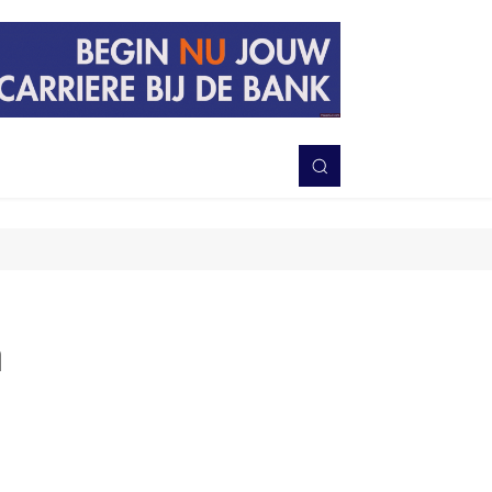
PERISTIWA
BERITA
DAERAH
TNI-POLRI
MORE
n
Bagikan