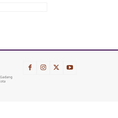
Website:
u Gadang
Kota
n Media Siber
Kode Etik Internal Perusahaan Pers