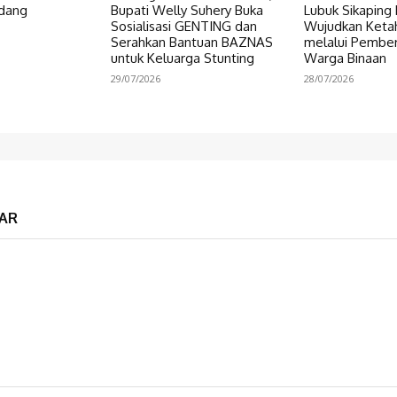
dang
Bupati Welly Suhery Buka
Lubuk Sikaping 
Sosialisasi GENTING dan
Wujudkan Keta
Serahkan Bantuan BAZNAS
melalui Pembe
untuk Keluarga Stunting
Warga Binaan
29/07/2026
28/07/2026
AR