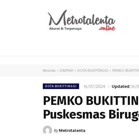
HOME
PARLEMEN
INTERNASIONAL
Beranda
DAERAH
KOTA BUKITTINGGI
PEMKO BUKITTING
16/07/2024
Updated:
16/
KOTA BUKITTINGGI
PEMKO BUKITTIN
Puskesmas Birug
By
Metrotalenta