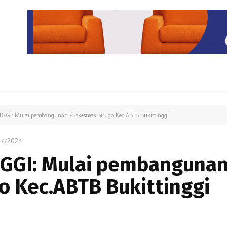
PARIWISATA
LIPUTAN KHUSUS
PARIWARA
OPINI
GI: Mulai pembangunan Puskesmas Birugo Kec.ABTB Bukittinggi
07/2024
GGI: Mulai pembanguna
o Kec.ABTB Bukittinggi