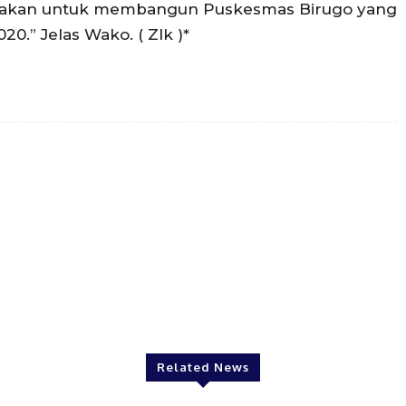
unakan untuk membangun Puskesmas Birugo yang
20.” Jelas Wako. ( Zlk )*
Twitter
Pinterest
WhatsApp
Related News