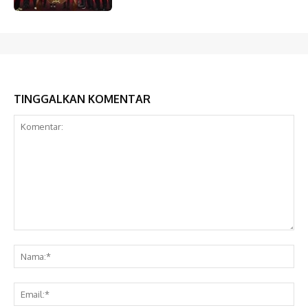
TINGGALKAN KOMENTAR
Komentar:
Na
Ema