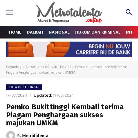
HOME
DAERAH
NASIONAL
HUKUM DAN KRIMINAL
INTE
Beranda
DAERAH
KOTA BUKITTINGGI
Pemko Bukittinggi Kembali terima
Piagam Penghargaan sukses majukan UMKM
KOTA BUKITTINGGI
17/07/2024
Updated:
19/07/2024
Pemko Bukittinggi Kembali terima
Piagam Penghargaan sukses
majukan UMKM
By
Metrotalenta