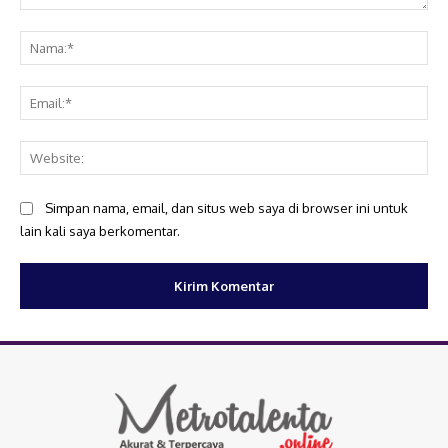
Komentar:
Na
Ema
Web
Simpan nama, email, dan situs web saya di browser ini untuk
lain kali saya berkomentar.