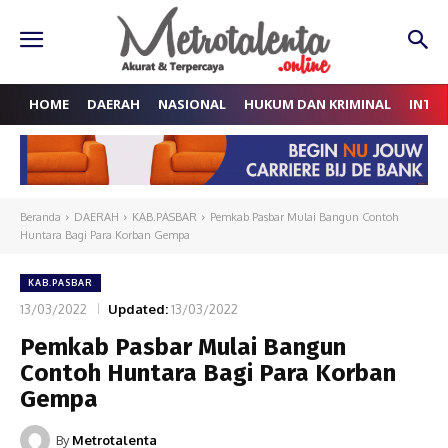
HOME
DAERAH
NASIONAL
HUKUM DAN KRIMINAL
INTE
Beranda
DAERAH
KAB.PASBAR
Pemkab Pasbar Mulai Bangun Contoh
Huntara Bagi Para Korban Gempa
KAB.PASBAR
13/03/2022
Updated:
13/03/2022
Pemkab Pasbar Mulai Bangun
Contoh Huntara Bagi Para Korban
Gempa
By
Metrotalenta