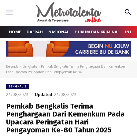
HOME
DAERAH
NASIONAL
HUKUM DAN KRIMINAL
INTE
Beranda
Bengkalis
Pemkab Bengkalis Terima Penghargaan Dari Kemenkum
Pada Upacara Peringatan Hari Pengayoman Ke-80...
BENGKALIS
25/08/2025
Updated:
25/08/2025
Pemkab Bengkalis Terima
Penghargaan Dari Kemenkum Pada
Upacara Peringatan Hari
Pengayoman Ke-80 Tahun 2025