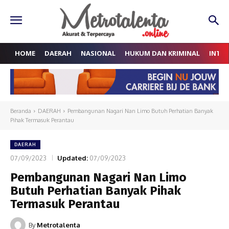
HOME
DAERAH
NASIONAL
HUKUM DAN KRIMINAL
INTE
Beranda
DAERAH
Pembangunan Nagari Nan Limo Butuh Perhatian Banyak
Pihak Termasuk Perantau
DAERAH
07/09/2023
Updated:
07/09/2023
Pembangunan Nagari Nan Limo
Butuh Perhatian Banyak Pihak
Termasuk Perantau
By
Metrotalenta