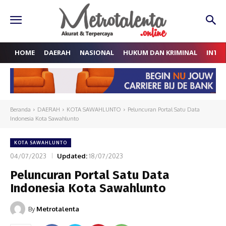
HOME
DAERAH
NASIONAL
HUKUM DAN KRIMINAL
INTE
Beranda
DAERAH
KOTA SAWAHLUNTO
Peluncuran Portal Satu Data
Indonesia Kota Sawahlunto
KOTA SAWAHLUNTO
04/07/2023
Updated:
18/07/2023
Peluncuran Portal Satu Data
Indonesia Kota Sawahlunto
By
Metrotalenta