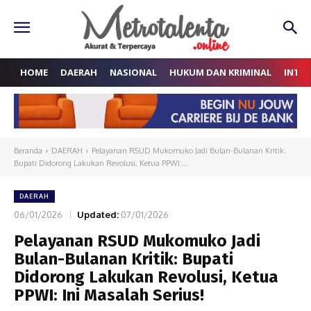
HOME
DAERAH
NASIONAL
HUKUM DAN KRIMINAL
INTE
Beranda
DAERAH
Pelayanan RSUD Mukomuko Jadi Bulan-Bulanan Kritik:
Bupati Didorong Lakukan Revolusi, Ketua PPWI:...
DAERAH
06/01/2026
Updated:
07/01/2026
Pelayanan RSUD Mukomuko Jadi
Bulan-Bulanan Kritik: Bupati
Didorong Lakukan Revolusi, Ketua
PPWI: Ini Masalah Serius!