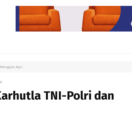
PARIWISATA
LIPUTAN KHUSUS
PARIWARA
OPINI
n Manggala Agni
4
Karhutla TNI-Polri dan