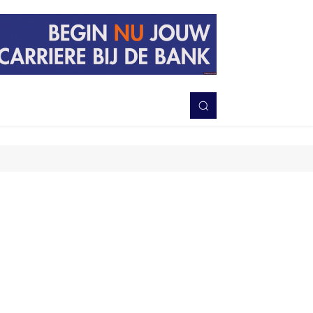
PERISTIWA
BERITA
DAERAH
TNI-POLRI
MORE
Bagikan