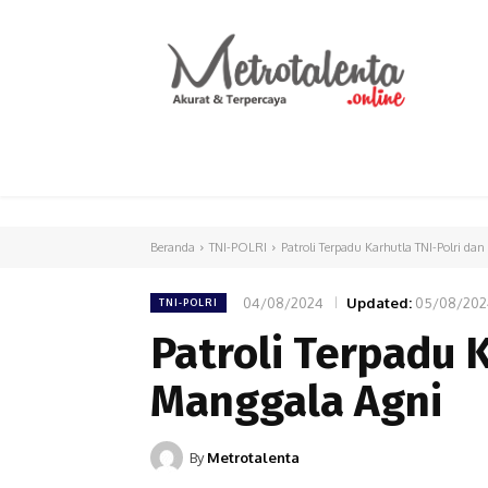
HOME
PARLEMEN
INTERNASIONAL
Beranda
TNI-POLRI
Patroli Terpadu Karhutla TNI-Polri da
04/08/2024
Updated:
05/08/202
TNI-POLRI
Patroli Terpadu 
Manggala Agni
By
Metrotalenta