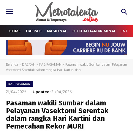
HOME
DAERAH
NASIONAL
HUKUM DAN KRIMINAL
INTE
Beranda
DAERAH
KAB.PASAMAN
Pasaman wakili Sumbar dalam Pelayanan
Vasektomi Serentak dalam rangka Hari Kartini dan...
KAB.PASAMAN
21/04/2025
Updated:
21/04/2025
Pasaman wakili Sumbar dalam
Pelayanan Vasektomi Serentak
dalam rangka Hari Kartini dan
Pemecahan Rekor MURI