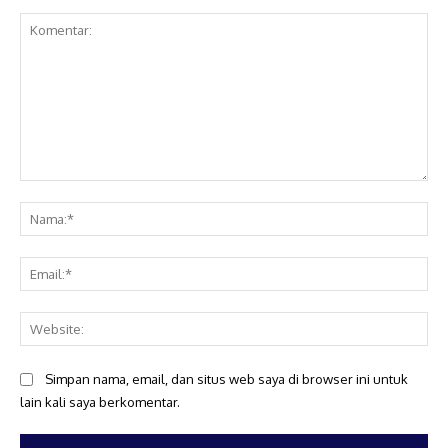
Komentar:
Na
Ema
Web
Simpan nama, email, dan situs web saya di browser ini untuk
lain kali saya berkomentar.