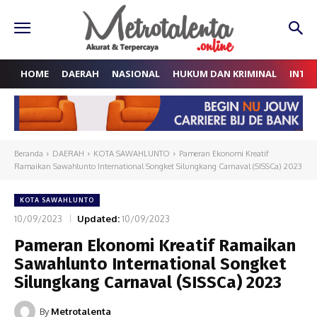
HOME
DAERAH
NASIONAL
HUKUM DAN KRIMINAL
INTE
Beranda
DAERAH
KOTA SAWAHLUNTO
Pameran Ekonomi Kreatif
Ramaikan Sawahlunto International Songket Silungkang Carnaval (SISSCa) 2023
KOTA SAWAHLUNTO
10/09/2023
Updated:
10/09/2023
Pameran Ekonomi Kreatif Ramaikan
Sawahlunto International Songket
Silungkang Carnaval (SISSCa) 2023
By
Metrotalenta