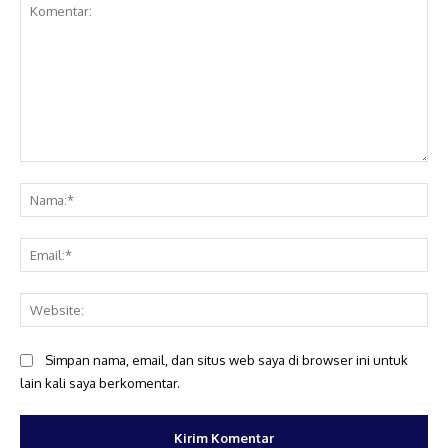
Komentar:
Na
Ema
Web
Simpan nama, email, dan situs web saya di browser ini untuk
lain kali saya berkomentar.