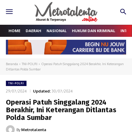
HOME
DAERAH
NASIONAL
HUKUM DAN KRIMINAL
INTE
Beranda
TNI-POLRI
Operasi Patuh Singgalang 2024 Berakhir, Ini Keterangan
Ditlantas Polda Sumbar
TNI-POLRI
29/07/2024
Updated:
30/07/2024
Operasi Patuh Singgalang 2024
Berakhir, Ini Keterangan Ditlantas
Polda Sumbar
By
Metrotalenta