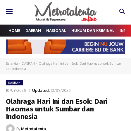
HOME
DAERAH
NASIONAL
HUKUM DAN KRIMINAL
INTE
Beranda
DAERAH
Olahraga Hari Ini dan Esok: Dari Haornas untuk Sumbar
dan Indonesia
DAERAH
10/09/2025
Updated:
10/09/2025
Olahraga Hari Ini dan Esok: Dari
Haornas untuk Sumbar dan
Indonesia
By
Metrotalenta