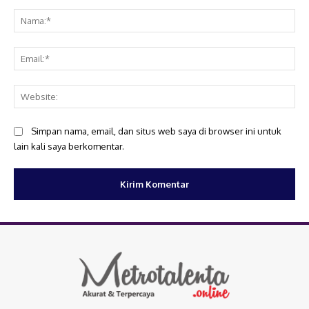
Komentar:
Na
Ema
Web
Simpan nama, email, dan situs web saya di browser ini untuk
lain kali saya berkomentar.