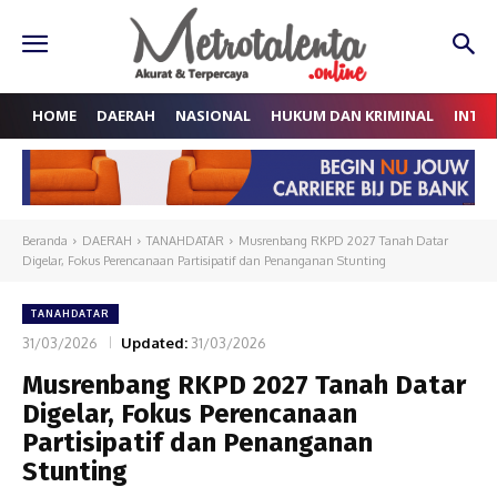
HOME
DAERAH
NASIONAL
HUKUM DAN KRIMINAL
INTE
Beranda
DAERAH
TANAHDATAR
Musrenbang RKPD 2027 Tanah Datar
Digelar, Fokus Perencanaan Partisipatif dan Penanganan Stunting
TANAHDATAR
31/03/2026
Updated:
31/03/2026
Musrenbang RKPD 2027 Tanah Datar
Digelar, Fokus Perencanaan
Partisipatif dan Penanganan
Stunting