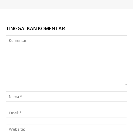
TINGGALKAN KOMENTAR
Komentar:
Na
Ema
Web