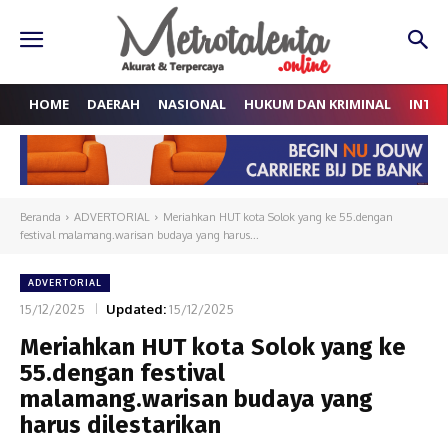
HOME
DAERAH
NASIONAL
HUKUM DAN KRIMINAL
INTE
Beranda
ADVERTORIAL
Meriahkan HUT kota Solok yang ke 55.dengan
festival malamang.warisan budaya yang harus...
ADVERTORIAL
15/12/2025
Updated:
15/12/2025
Meriahkan HUT kota Solok yang ke
55.dengan festival
malamang.warisan budaya yang
harus dilestarikan