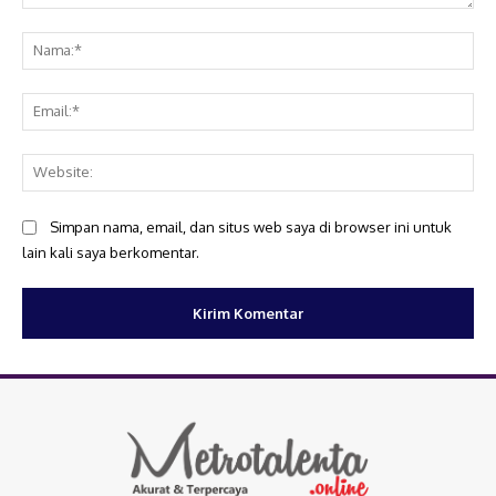
Komentar:
Na
Ema
Web
Simpan nama, email, dan situs web saya di browser ini untuk
lain kali saya berkomentar.