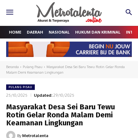
HOME
DAERAH
NASIONAL
HUKUM DAN KRIMINAL
INTE
Beranda
Pulang Pisau
Masyarakat Desa Sei Baru Tewu Rotin Gelar Ronda
Malam Demi Keamanan Lingkungan
PULANG PISAU
25/10/2025
Updated:
29/10/2025
Masyarakat Desa Sei Baru Tewu
Rotin Gelar Ronda Malam Demi
Keamanan Lingkungan
By
Metrotalenta