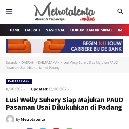
HOME
DAERAH
NASIONAL
HUKUM DAN KRIMINAL
INTE
Beranda
DAERAH
KAB.PASAMAN
Lusi Welly Suhery Siap Majukan PAUD
Pasaman Usai Dikukuhkan di Padang
KAB.PASAMAN
11/08/2025
Updated:
12/08/2025
Lusi Welly Suhery Siap Majukan PAUD
Pasaman Usai Dikukuhkan di Padang
By
Metrotalenta