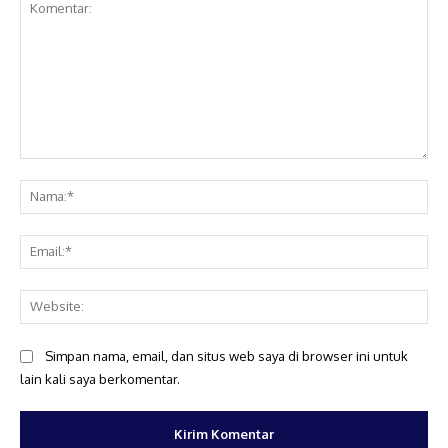
Komentar:
Na
Ema
Web
Simpan nama, email, dan situs web saya di browser ini untuk
lain kali saya berkomentar.