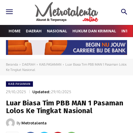
HOME
DAERAH
NASIONAL
HUKUM DAN KRIMINAL
INTE
Beranda
DAERAH
KAB.PASAMAN
Luar Biasa Tim PBB MAN 1 Pasaman Lolos
Ke Tingkat Nasional
KAB.PASAMAN
29/10/2025
Updated:
29/10/2025
Luar Biasa Tim PBB MAN 1 Pasaman
Lolos Ke Tingkat Nasional
By
Metrotalenta