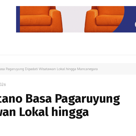
PARIWISATA
LIPUTAN KHUSUS
PARIWARA
OPINI
 Basa Pagaruyung Dipadati Wisatawan Lokal hingga Mancanegara
026
stano Basa Pagaruyung
wan Lokal hingga