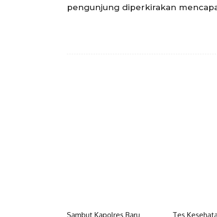
pengunjung diperkirakan mencapai s
Facebook
Bagikan
Sambut Kapolres Baru
Tes Kesehata