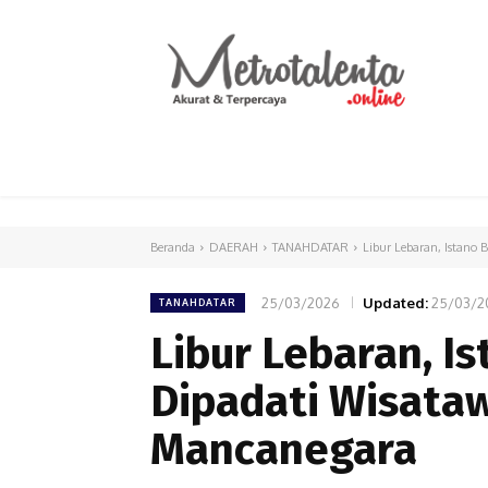
HOME
PARLEMEN
INTERNASIONAL
Beranda
DAERAH
TANAHDATAR
Libur Lebaran, Istano
25/03/2026
Updated:
25/03/2
TANAHDATAR
Libur Lebaran, I
Dipadati Wisata
Mancanegara