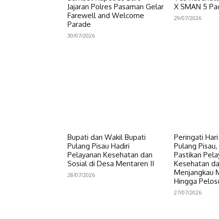
Jajaran Polres Pasaman Gelar
X SMAN 5 Pa
Farewell and Welcome
29/07/2026
Parade
30/07/2026
Bupati dan Wakil Bupati
Peringati Har
Pulang Pisau Hadiri
Pulang Pisau, 
Pelayanan Kesehatan dan
Pastikan Pel
Sosial di Desa Mentaren II
Kesehatan da
Menjangkau 
28/07/2026
Hingga Pelos
27/07/2026