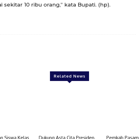
ekitar 10 ribu orang,” kata Bupati. (hp).
Twitter
Pinterest
WhatsApp
Related News
n Siswa Kelas
Dukung Asta Cita Presiden,
Pemkab Pasama