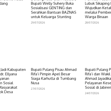
dang
Bupati Welly Suhery Buka
Lubuk Sikaping 
Sosialisasi GENTING dan
Wujudkan Keta
Serahkan Bantuan BAZNAS
melalui Pembe
untuk Keluarga Stunting
Warga Binaan
29/07/2026
28/07/2026
i Jadi Kabupaten
Bupati Pulang Pisau Ahmad
Bupati Pulang 
dr. Ellyana
Rifa’i Pimpin Apel Besar
Rifa’i dan Wakil
ayanan
Siaga Karhutla di Tumbang
Ahmad Jayadikar
n Sosial
Nusa
Pelayanan Kes
Masyarakat
Sosial di Jabire
27/07/2026
ok Desa
24/07/2026