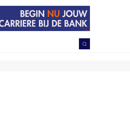
PERISTIWA
BERITA
DAERAH
TNI-POLRI
MORE