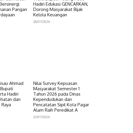
Bersinergi
Hadiri Edukasi GENCARKAN,
hanan Pangan
Dorong Masyarakat Bijak
rdayaan
Kelola Keuangan
28/07/2026
Pisau Ahmad
Nilai Survey Kepuasan
 Bupati
Masyarakat Semester 1
ta Hadiri
Tahun 2026 pada Dinas
ehatan dan
Kependudukan dan
n Raya
Pencatatan Sipil Kota Pagar
Alam Raih Peredikat A
23/07/2026