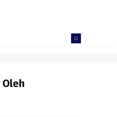
PERISTIWA
BERITA
DAERAH
TNI-POLRI
MORE
, Oleh
Bagikan