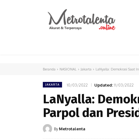
HOME
PARLEMEN
INTERNASIONAL
Beranda
NASIONAL
Jakarta
LaNyalla: Demokrasi Saat In
10/03/2022
Updated:
11/03/2022
JAKARTA
LaNyalla: Demokra
Parpol dan Presi
By
Metrotalenta