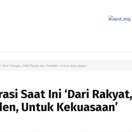
PARIWISATA
LIPUTAN KHUSUS
PARIWARA
OPINI
i ‘Dari Rakyat, Oleh Parpol dan Presiden, Untuk Kekuasaan’
si Saat Ini ‘Dari Rakyat
den, Untuk Kekuasaan’