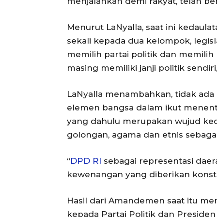
menjalankan demi rakyat, telah ber
Menurut LaNyalla, saat ini kedaula
sekali kepada dua kelompok, legisla
memilih partai politik dan memili
masing memiliki janji politik sendiri
LaNyalla menambahkan, tidak ad
elemen bangsa dalam ikut menent
yang dahulu merupakan wujud kedau
golongan, agama dan etnis sebagai
“
DPD RI
sebagai representasi daera
kewenangan yang diberikan konstitu
Hasil dari Amandemen saat itu m
kepada Partai Politik dan Presiden 