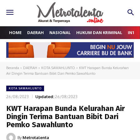
HOME
DAERAH
NASIONAL
HUKUM DAN KRIMINAL
INTE
Beranda
DAERAH
KOTA SAWAHLUNTO
KWT Harapan Bunda Kelurahan
Air Dingin Terima Bantuan Bibit Dari Pemko Sawahlunto
KOTA SAWAHLUNTO
26/08/2023
Updated:
26/08/2023
KWT Harapan Bunda Kelurahan Air
Dingin Terima Bantuan Bibit Dari
Pemko Sawahlunto
By
Metrotalenta