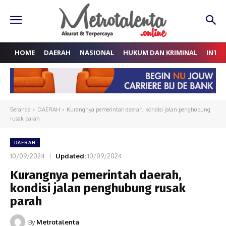
HOME
DAERAH
NASIONAL
HUKUM DAN KRIMINAL
INTE
Beranda
DAERAH
Kurangnya pemerintah daerah, kondisi jalan penghubung
rusak parah
DAERAH
10/09/2024
Updated:
10/09/2024
Kurangnya pemerintah daerah,
kondisi jalan penghubung rusak
parah
By
Metrotalenta