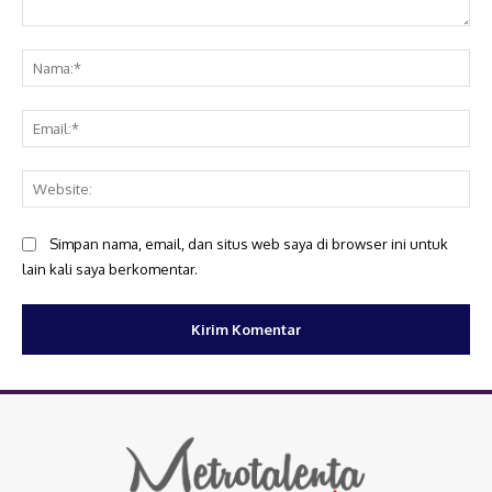
Komentar:
Na
Ema
Web
Simpan nama, email, dan situs web saya di browser ini untuk
lain kali saya berkomentar.