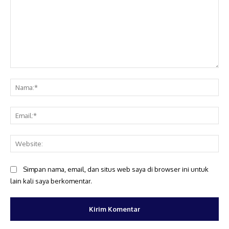
Komentar:
Na
Ema
Web
Simpan nama, email, dan situs web saya di browser ini untuk
lain kali saya berkomentar.