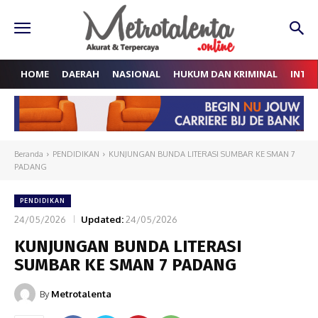
HOME
DAERAH
NASIONAL
HUKUM DAN KRIMINAL
INTE
Beranda
PENDIDIKAN
KUNJUNGAN BUNDA LITERASI SUMBAR KE SMAN 7
PADANG
PENDIDIKAN
24/05/2026
Updated:
24/05/2026
KUNJUNGAN BUNDA LITERASI
SUMBAR KE SMAN 7 PADANG
By
Metrotalenta