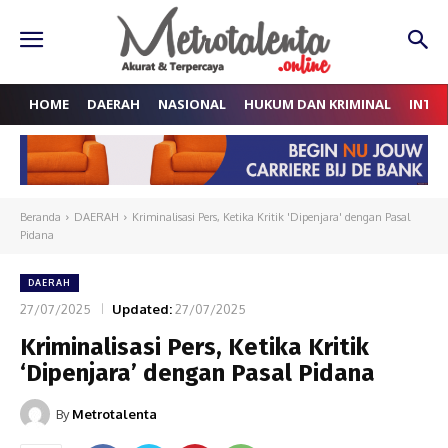
HOME
DAERAH
NASIONAL
HUKUM DAN KRIMINAL
INTE
Beranda
DAERAH
Kriminalisasi Pers, Ketika Kritik 'Dipenjara' dengan Pasal
Pidana
DAERAH
27/07/2025
Updated:
27/07/2025
Kriminalisasi Pers, Ketika Kritik
‘Dipenjara’ dengan Pasal Pidana
By
Metrotalenta