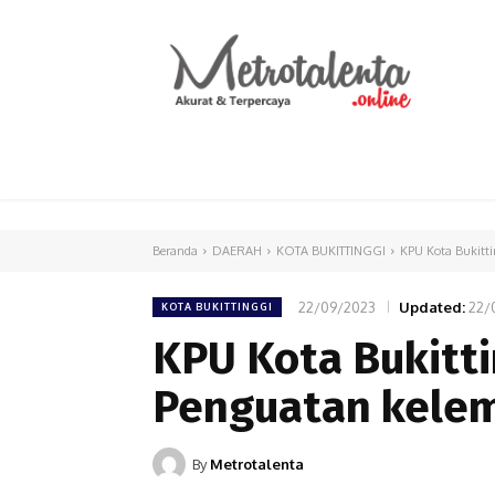
HOME
PARLEMEN
INTERNASIONAL
Beranda
DAERAH
KOTA BUKITTINGGI
KPU Kota Bukitti
22/09/2023
Updated:
22/
KOTA BUKITTINGGI
KPU Kota Bukitti
Penguatan kele
By
Metrotalenta