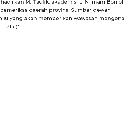
ghadirkan M. Taufik, akademisi UIN Imam Bonjol
 pemeriksa daerah provinsi Sumbar dewan
milu yang akan memberikan wawasan mengenai
( Zlk )*
Twitter
Pinterest
WhatsApp