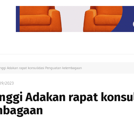
PARIWISATA
LIPUTAN KHUSUS
PARIWARA
OPINI
nggi Adakan rapat konsulidasi Penguatan kelembagaan
09/2023
nggi Adakan rapat konsu
mbagaan