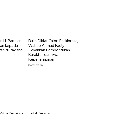
 H. Parulian
Buka Diklat Calon Paskibraka,
uan kepada
Wabup Ahmad Fadly
an di Padang
Tekankan Pembentukan
Karakter dan Jiwa
Kepemimpinan
04/08/2026
 Mitra Pemkab
Tidak Sesuai