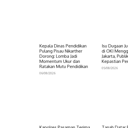
Kepala Dinas Pendidikan
Isu Dugaan Ju
Pulang Pisau Nikarther
di OKI Meng
Dorong: Lomba Jadi
Jakarta, Publ
Momentum Ukur dan
Kepastian P
Ratakan Mutu Pendidikan
05/08/2026
06/08/2026
Kapolres Pasaman Terima
Tanah Datar P