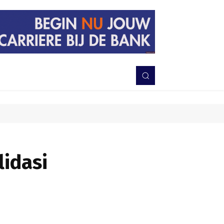
PERISTIWA
BERITA
DAERAH
TNI-POLRI
MORE
lidasi
Bagikan