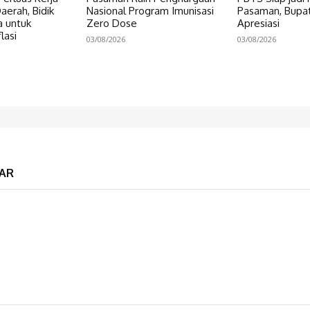
erah, Bidik
Nasional Program Imunisasi
Pasaman, Bupat
a untuk
Zero Dose
Apresiasi
lasi
03/08/2026
03/08/2026
AR