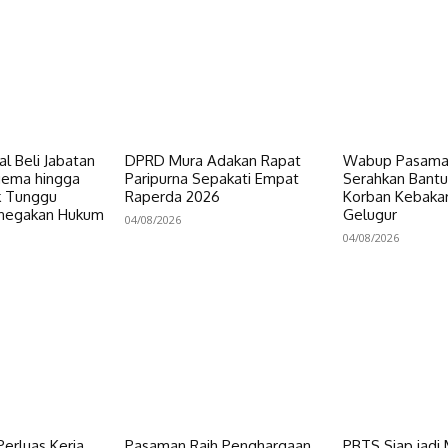
al Beli Jabatan
DPRD Mura Adakan Rapat
Wabup Pasaman
gema hingga
Paripurna Sepakati Empat
Serahkan Bant
ik Tunggu
Raperda 2026
Korban Kebakar
enegakan Hukum
Gelugur
04/08/2026
04/08/2026
erluas Kerja
Pasaman Raih Penghargaan
PBTS Siap jadi