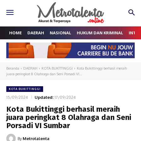
HOME
DAERAH
NASIONAL
HUKUM DAN KRIMINAL
INTE
Beranda
DAERAH
KOTA BUKITTINGGI
Kota Bukittinggi berhasil meraih
juara peringkat 8 Olahraga dan Seni Porsadi VI...
KOTA BUKITTINGGI
15/09/2024
Updated:
17/09/2024
Kota Bukittinggi berhasil meraih
juara peringkat 8 Olahraga dan Seni
Porsadi VI Sumbar
By
Metrotalenta