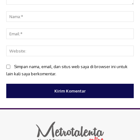
Komentar:
Na
Ema
Web
Simpan nama, email, dan situs web saya di browser ini untuk
lain kali saya berkomentar.