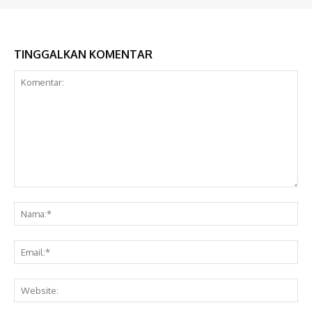
TINGGALKAN KOMENTAR
Komentar:
Na
Ema
Web