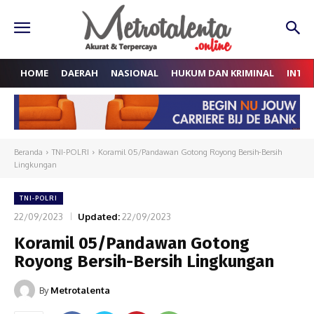
HOME
DAERAH
NASIONAL
HUKUM DAN KRIMINAL
INTE
Beranda
TNI-POLRI
Koramil 05/Pandawan Gotong Royong Bersih-Bersih
Lingkungan
TNI-POLRI
22/09/2023
Updated:
22/09/2023
Koramil 05/Pandawan Gotong
Royong Bersih-Bersih Lingkungan
By
Metrotalenta