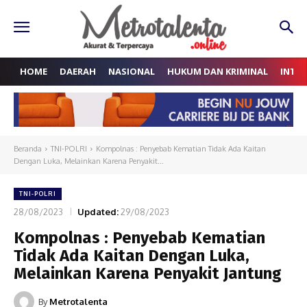
HOME
DAERAH
NASIONAL
HUKUM DAN KRIMINAL
INTE
Beranda
TNI-POLRI
Kompolnas : Penyebab Kematian Tidak Ada Kaitan
Dengan Luka, Melainkan Karena Penyakit...
TNI-POLRI
28/08/2023
Updated:
29/08/2023
Kompolnas : Penyebab Kematian
Tidak Ada Kaitan Dengan Luka,
Melainkan Karena Penyakit Jantung
By
Metrotalenta