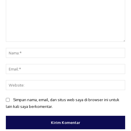
Komentar:
Na
Ema
Web
Simpan nama, email, dan situs web saya di browser ini untuk
lain kali saya berkomentar.