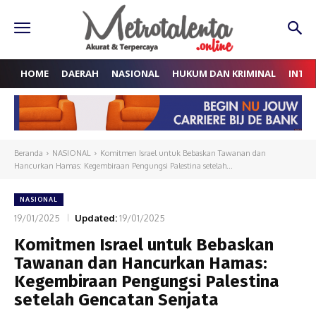
HOME
DAERAH
NASIONAL
HUKUM DAN KRIMINAL
INTE
Beranda
NASIONAL
Komitmen Israel untuk Bebaskan Tawanan dan
Hancurkan Hamas: Kegembiraan Pengungsi Palestina setelah...
NASIONAL
19/01/2025
Updated:
19/01/2025
Komitmen Israel untuk Bebaskan
Tawanan dan Hancurkan Hamas:
Kegembiraan Pengungsi Palestina
setelah Gencatan Senjata