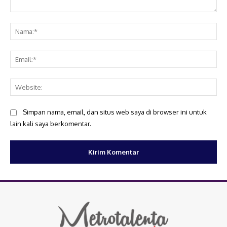
Komentar:
Na
Ema
Web
Simpan nama, email, dan situs web saya di browser ini untuk
lain kali saya berkomentar.