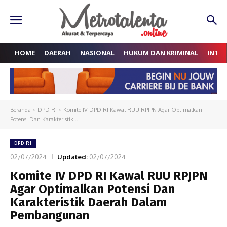
HOME
DAERAH
NASIONAL
HUKUM DAN KRIMINAL
INTE
Beranda
DPD RI
Komite IV DPD RI Kawal RUU RPJPN Agar Optimalkan
Potensi Dan Karakteristik...
DPD RI
02/07/2024
Updated:
02/07/2024
Komite IV DPD RI Kawal RUU RPJPN
Agar Optimalkan Potensi Dan
Karakteristik Daerah Dalam
Pembangunan