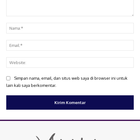
Komentar:
Na
Ema
Web
Simpan nama, email, dan situs web saya di browser ini untuk
lain kali saya berkomentar.