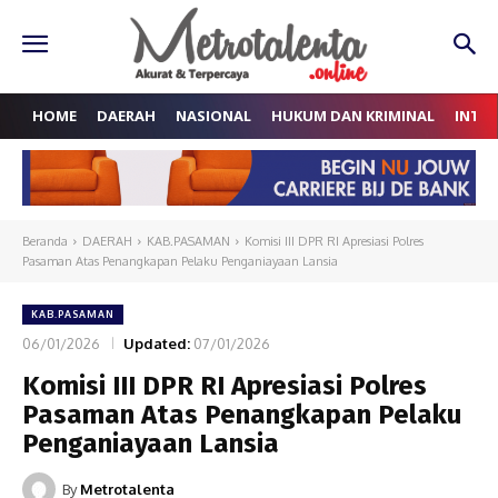
HOME
DAERAH
NASIONAL
HUKUM DAN KRIMINAL
INTE
Beranda
DAERAH
KAB.PASAMAN
Komisi III DPR RI Apresiasi Polres
Pasaman Atas Penangkapan Pelaku Penganiayaan Lansia
KAB.PASAMAN
06/01/2026
Updated:
07/01/2026
Komisi III DPR RI Apresiasi Polres
Pasaman Atas Penangkapan Pelaku
Penganiayaan Lansia
By
Metrotalenta