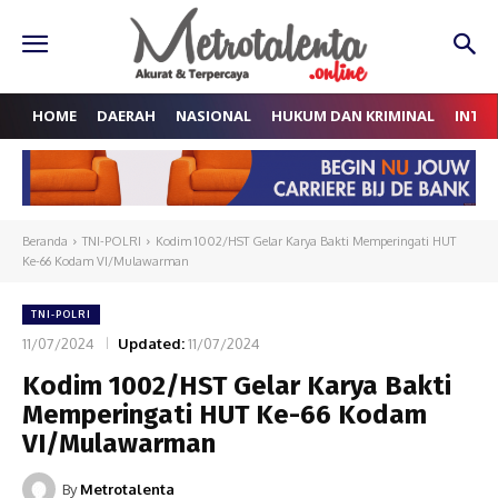
HOME
DAERAH
NASIONAL
HUKUM DAN KRIMINAL
INTE
Beranda
TNI-POLRI
Kodim 1002/HST Gelar Karya Bakti Memperingati HUT
Ke-66 Kodam VI/Mulawarman
TNI-POLRI
11/07/2024
Updated:
11/07/2024
Kodim 1002/HST Gelar Karya Bakti
Memperingati HUT Ke-66 Kodam
VI/Mulawarman
By
Metrotalenta