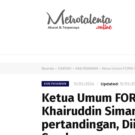
HOME
PARLEMEN
INTERNASIONAL
Beranda
DAERAH
KAB.PASAMAN
Ketua Umum FORKI Su
31/05/2026
Updated:
31/05/2
KAB.PASAMAN
Ketua Umum FOR
Khairuddin Sima
pertandingan, Dii