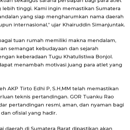
tian sekaligus sarana persiapan bagi para atlet
g lebih tinggi. Kami ingin memastikan Sumatera
r andalan yang siap mengharumkan nama daerah
pun internasional,” ujar Khairuddin Simanjuntak.
bagai tuan rumah memiliki makna mendalam,
gan semangat kebudayaan dan sejarah
ngan keberadaan Tugu Khatulistiwa Bonjol.
dapat menambah motivasi juang para atlet yang
leh AKP Tirto Edhi P, S.H,MM telah memastikan
rluan teknis pertandingan. GOR Tuanku Rao
dar pertandingan resmi, aman, dan nyaman bagi
dan ofisial yang hadir.
i daerah di Sumatera Barat dipastikan akan