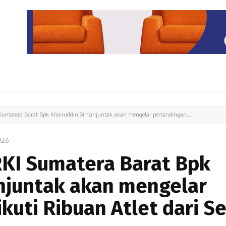
PARIWISATA
LIPUTAN KHUSUS
PARIWARA
OPINI
matera Barat Bpk Khairuddin Simanjuntak akan mengelar pertandingan,...
026
KI Sumatera Barat Bpk
njuntak akan mengelar
kuti Ribuan Atlet dari S