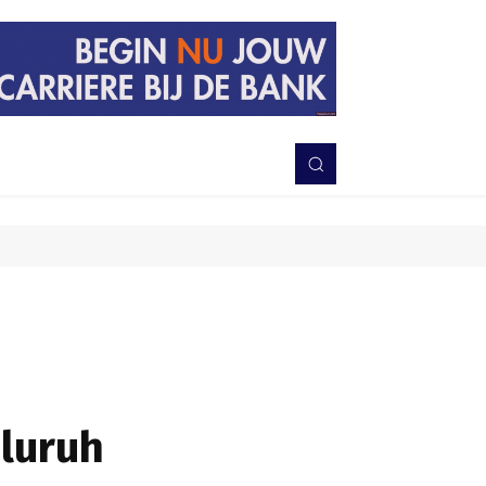
PERISTIWA
BERITA
DAERAH
TNI-POLRI
MORE
eluruh