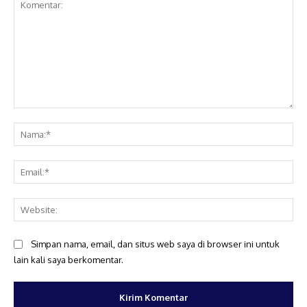
Komentar:
Na
Ema
Web
Simpan nama, email, dan situs web saya di browser ini untuk
lain kali saya berkomentar.