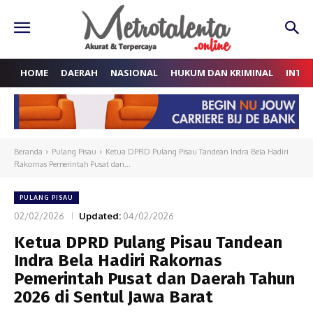
HOME
DAERAH
NASIONAL
HUKUM DAN KRIMINAL
INTE
Beranda
Pulang Pisau
Ketua DPRD Pulang Pisau Tandean Indra Bela Hadiri
Rakornas Pemerintah Pusat dan...
PULANG PISAU
02/02/2026
Updated:
04/02/2026
Ketua DPRD Pulang Pisau Tandean
Indra Bela Hadiri Rakornas
Pemerintah Pusat dan Daerah Tahun
2026 di Sentul Jawa Barat