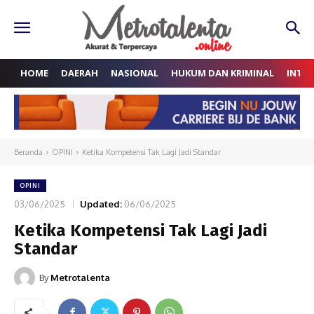
HOME
DAERAH
NASIONAL
HUKUM DAN KRIMINAL
INTE
Beranda
OPINI
Ketika Kompetensi Tak Lagi Jadi Standar
OPINI
03/06/2025
Updated:
06/06/2025
Ketika Kompetensi Tak Lagi Jadi
Standar
By
Metrotalenta