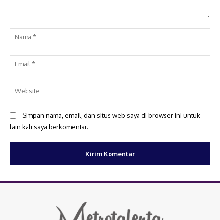
Komentar:
Na
Ema
Web
Simpan nama, email, dan situs web saya di browser ini untuk
lain kali saya berkomentar.