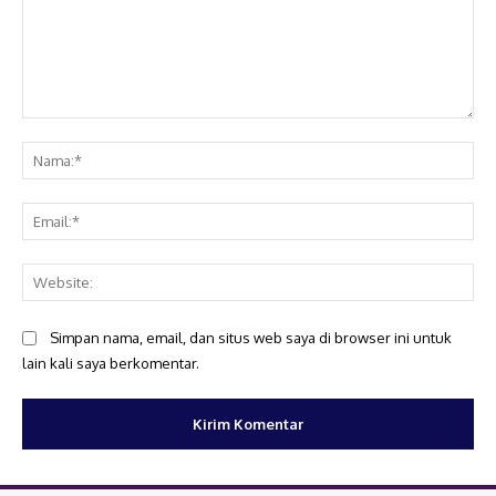
Komentar:
Na
Ema
Web
Simpan nama, email, dan situs web saya di browser ini untuk
lain kali saya berkomentar.