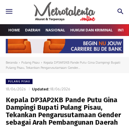
HOME
DAERAH
NASIONAL
HUKUM DAN KRIMINAL
INTE
Beranda
Pulang Pisau
Kepala DP3AP2KB Pande Putu Gina Dampingi Bupati
Pulang Pisau, Tekankan Pengarusutamaan Gender...
PULANG PISAU
18/06/2026
Updated:
18/06/2026
Kepala DP3AP2KB Pande Putu Gina
Dampingi Bupati Pulang Pisau,
Tekankan Pengarusutamaan Gender
sebagai Arah Pembangunan Daerah