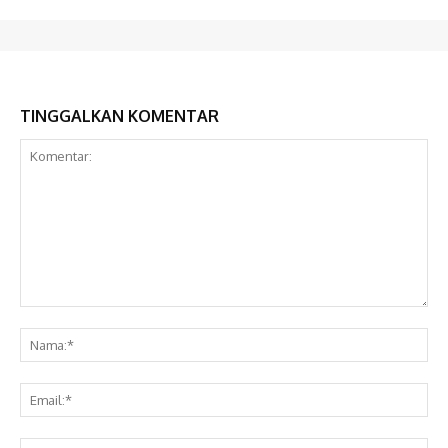
TINGGALKAN KOMENTAR
Komentar:
Na
Ema
Web