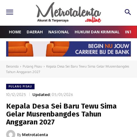
HOME
DAERAH
NASIONAL
HUKUM DAN KRIMINAL
INTE
Beranda
Pulang Pisau
Kepala Desa Sei Baru Tewu Sima Gelar Musrenbangdes
Tahun Anggaran 2027
PULANG PISAU
10/12/2025
Updated:
05/01/2026
Kepala Desa Sei Baru Tewu Sima
Gelar Musrenbangdes Tahun
Anggaran 2027
By
Metrotalenta