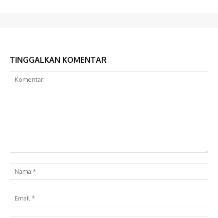
TINGGALKAN KOMENTAR
Komentar:
Na
Ema