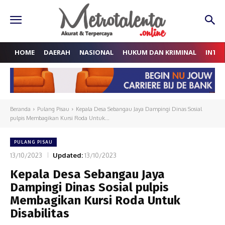
HOME
DAERAH
NASIONAL
HUKUM DAN KRIMINAL
INTE
Beranda
Pulang Pisau
Kepala Desa Sebangau Jaya Dampingi Dinas Sosial
pulpis Membagikan Kursi Roda Untuk...
PULANG PISAU
13/10/2023
Updated:
13/10/2023
Kepala Desa Sebangau Jaya
Dampingi Dinas Sosial pulpis
Membagikan Kursi Roda Untuk
Disabilitas