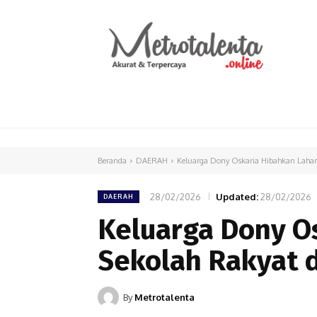
HOME
PARLEMEN
INTERNASIONAL
Beranda
DAERAH
Keluarga Dony Oskaria Hibahkan Lahan
28/02/2026
Updated:
28/02/2026
DAERAH
Keluarga Dony O
Sekolah Rakyat d
By
Metrotalenta