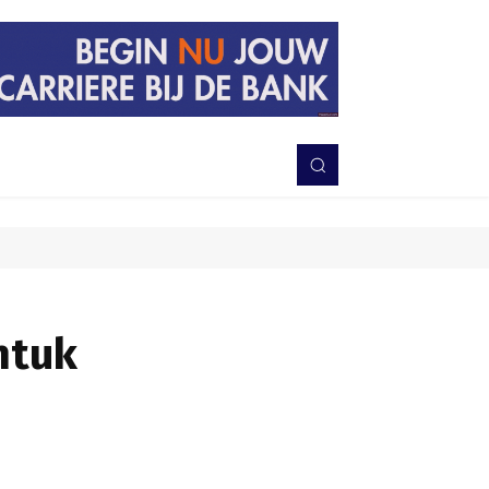
PERISTIWA
BERITA
DAERAH
TNI-POLRI
MORE
ntuk
Bagikan