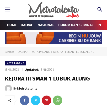
HOME
DAERAH
NASIONAL
HUKUM DAN KRIMINAL
INTE
Beranda
DAERAH
KOTA PADANG
KEJORA III SMAN 1 LUBUK ALUNG
KOTA PADANG
18/11/2025
Updated:
18/11/2025
KEJORA III SMAN 1 LUBUK ALUNG
By
Metrotalenta