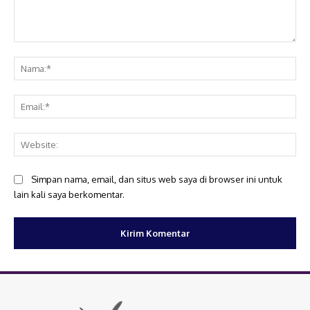
Komentar:
Na
Ema
Web
Simpan nama, email, dan situs web saya di browser ini untuk
lain kali saya berkomentar.