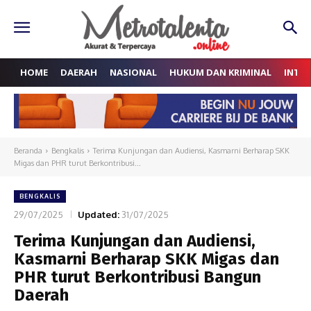
HOME
DAERAH
NASIONAL
HUKUM DAN KRIMINAL
INTE
Beranda
Bengkalis
Terima Kunjungan dan Audiensi, Kasmarni Berharap SKK
Migas dan PHR turut Berkontribusi...
BENGKALIS
29/07/2025
Updated:
31/07/2025
Terima Kunjungan dan Audiensi,
Kasmarni Berharap SKK Migas dan
PHR turut Berkontribusi Bangun
Daerah