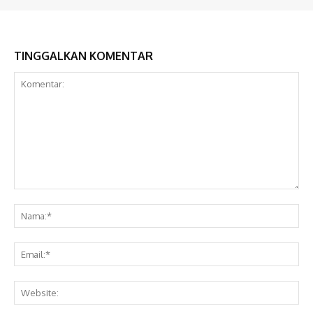
TINGGALKAN KOMENTAR
Komentar:
Na
Ema
Web