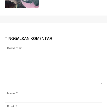
TINGGALKAN KOMENTAR
Komentar:
Na
Ema