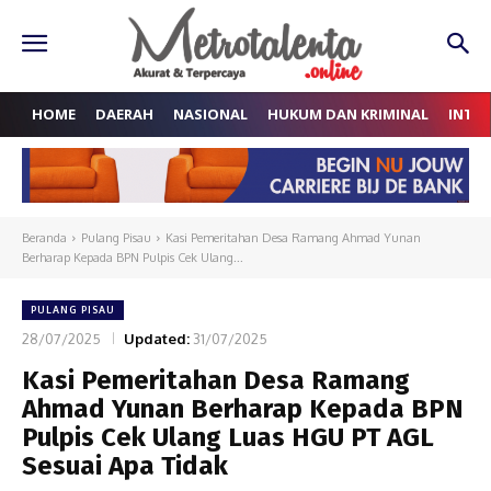
HOME
DAERAH
NASIONAL
HUKUM DAN KRIMINAL
INTE
Beranda
Pulang Pisau
Kasi Pemeritahan Desa Ramang Ahmad Yunan
Berharap Kepada BPN Pulpis Cek Ulang...
PULANG PISAU
28/07/2025
Updated:
31/07/2025
Kasi Pemeritahan Desa Ramang
Ahmad Yunan Berharap Kepada BPN
Pulpis Cek Ulang Luas HGU PT AGL
Sesuai Apa Tidak