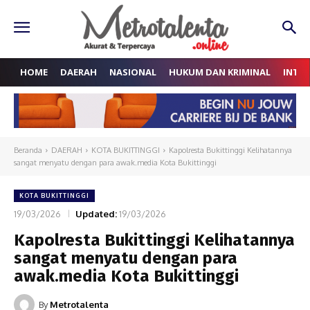
HOME
DAERAH
NASIONAL
HUKUM DAN KRIMINAL
INTE
Beranda
DAERAH
KOTA BUKITTINGGI
Kapolresta Bukittinggi Kelihatannya
sangat menyatu dengan para awak.media Kota Bukittinggi
KOTA BUKITTINGGI
19/03/2026
Updated:
19/03/2026
Kapolresta Bukittinggi Kelihatannya
sangat menyatu dengan para
awak.media Kota Bukittinggi
By
Metrotalenta