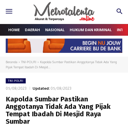
HOME
DAERAH
NASIONAL
HUKUM DAN KRIMINAL
INTE
Beranda
TNI-POLRI
Kapolda Sumbar Pastikan Anggotanya Tidak Ada Yang
Pijak Tempat Ibadah Di Mesjid...
TNI-POLRI
05/08/2023
Updated:
05/08/2023
Kapolda Sumbar Pastikan
Anggotanya Tidak Ada Yang Pijak
Tempat Ibadah Di Mesjid Raya
Sumbar