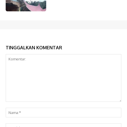
TINGGALKAN KOMENTAR
Komentar:
Na
Ema