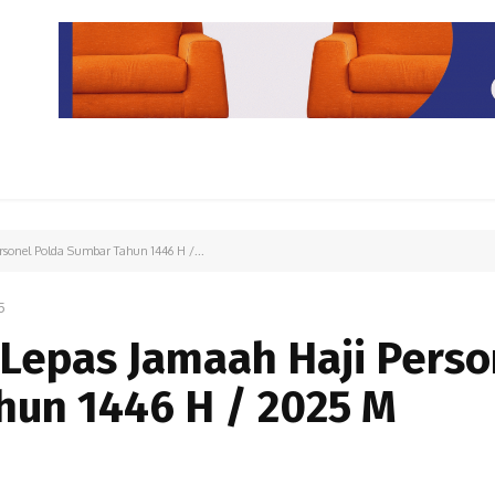
PARIWISATA
LIPUTAN KHUSUS
PARIWARA
OPINI
sonel Polda Sumbar Tahun 1446 H /...
5
Lepas Jamaah Haji Perso
hun 1446 H / 2025 M