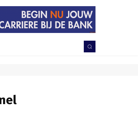
PERISTIWA
BERITA
DAERAH
TNI-POLRI
MORE
nel
Bagikan