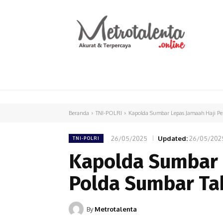
HOME
PARLEMEN
INTERNASIONAL
Beranda
TNI-POLRI
Kapolda Sumbar Lepas Jamaah Haji Per
26/05/2025
Updated:
26/05/202
TNI-POLRI
Kapolda Sumbar 
Polda Sumbar Ta
By
Metrotalenta