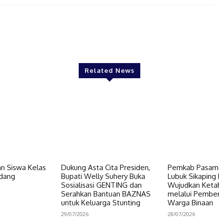
Twitter
Pinterest
WhatsApp
Related News
n Siswa Kelas
Dukung Asta Cita Presiden,
Pemkab Pasama
dang
Bupati Welly Suhery Buka
Lubuk Sikaping 
Sosialisasi GENTING dan
Wujudkan Keta
Serahkan Bantuan BAZNAS
melalui Pembe
untuk Keluarga Stunting
Warga Binaan
29/07/2026
28/07/2026