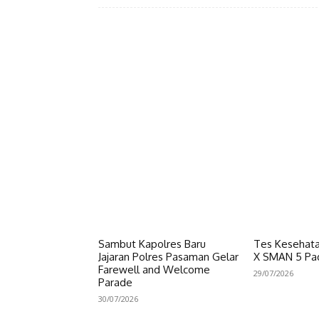
Facebook
Bagikan
Sambut Kapolres Baru
Tes Kesehata
Jajaran Polres Pasaman Gelar
X SMAN 5 Pa
Farewell and Welcome
29/07/2026
Parade
30/07/2026