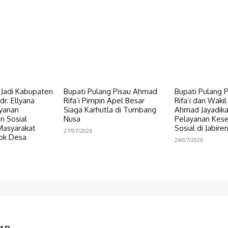
i Jadi Kabupaten
Bupati Pulang Pisau Ahmad
Bupati Pulang 
dr. Ellyana
Rifa’i Pimpin Apel Besar
Rifa’i dan Wakil
ayanan
Siaga Karhutla di Tumbang
Ahmad Jayadikar
n Sosial
Nusa
Pelayanan Kes
Masyarakat
Sosial di Jabire
27/07/2026
ok Desa
24/07/2026