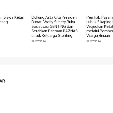
n Siswa Kelas
Dukung Asta Cita Presiden,
Pemkab Pasama
dang
Bupati Welly Suhery Buka
Lubuk Sikaping 
Sosialisasi GENTING dan
Wujudkan Keta
Serahkan Bantuan BAZNAS
melalui Pembe
untuk Keluarga Stunting
Warga Binaan
29/07/2026
28/07/2026
AR