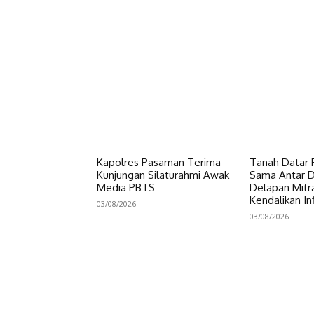
Kapolres Pasaman Terima
Tanah Datar P
Kunjungan Silaturahmi Awak
Sama Antar Da
Media PBTS
Delapan Mitr
Kendalikan Inf
03/08/2026
03/08/2026