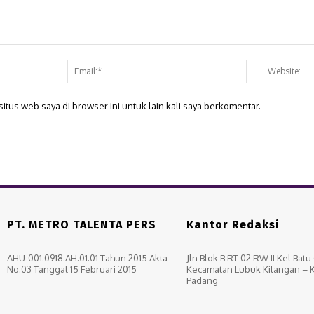
Nama:*
Email:*
itus web saya di browser ini untuk lain kali saya berkomentar.
PT. METRO TALENTA PERS
Kantor Redaksi
AHU-001.0918.AH.01.01 Tahun 2015 Akta
Jln Blok B RT 02 RW II Kel Bat
No.03 Tanggal 15 Februari 2015
Kecamatan Lubuk Kilangan – 
Padang