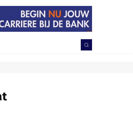
PERISTIWA
BERITA
DAERAH
TNI-POLRI
MORE
at
Bagikan