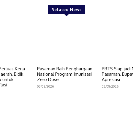
Related News
erluas Kerja
Pasaman Raih Penghargaan
PBTS Siap jadi
erah, Bidik
Nasional Program Imunisasi
Pasaman, Bupat
a untuk
Zero Dose
Apresiasi
lasi
03/08/2026
03/08/2026