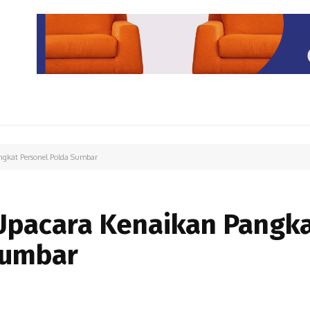
PARIWISATA
LIPUTAN KHUSUS
PARIWARA
OPINI
gkat Personel Polda Sumbar
Upacara Kenaikan Pangk
Sumbar