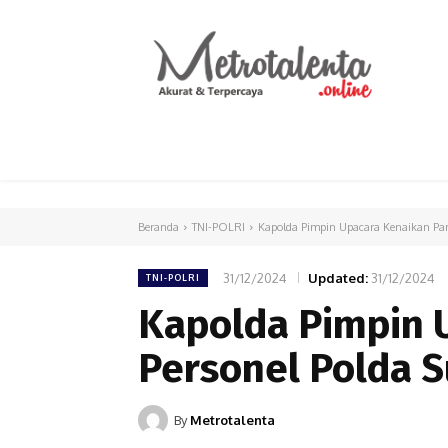
HOME
PARLEMEN
INTERNASIONAL
Beranda
TNI-POLRI
Kapolda Pimpin Upacara Kenaikan Pan
31/12/2024
Updated:
31/12/2024
TNI-POLRI
Kapolda Pimpin 
Personel Polda 
By
Metrotalenta