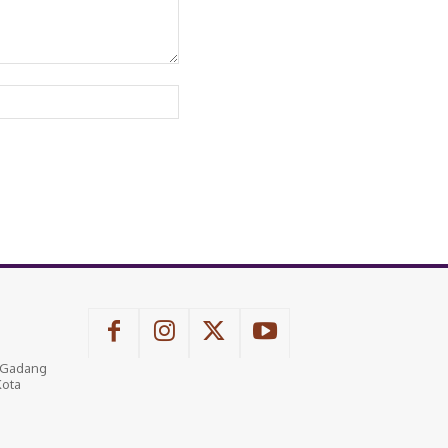
Website:
u Gadang
Kota