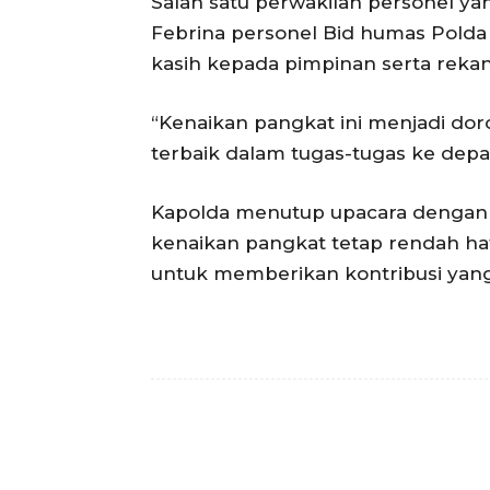
Salah satu perwakilan personel y
Febrina personel Bid humas Pold
kasih kepada pimpinan serta rekan
“Kenaikan pangkat ini menjadi do
terbaik dalam tugas-tugas ke depa
Kapolda menutup upacara dengan 
kenaikan pangkat tetap rendah ha
untuk memberikan kontribusi yang l
Facebook
Bagikan