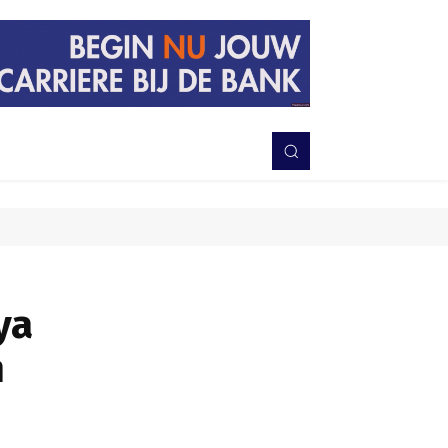
PERISTIWA
BERITA
DAERAH
TNI-POLRI
MORE
ya
n