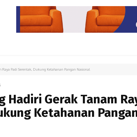
PARIWISATA
LIPUTAN KHUSUS
PARIWARA
OPINI
 Raya Padi Serentak, Dukung Ketahanan Pangan Nasional
5
 Hadiri Gerak Tanam Ra
Dukung Ketahanan Panga