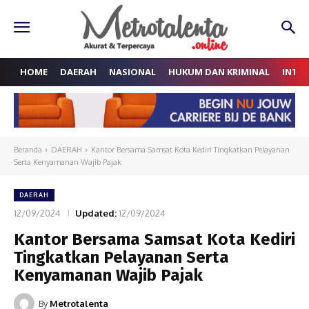
HOME
DAERAH
NASIONAL
HUKUM DAN KRIMINAL
INTE
Beranda
DAERAH
Kantor Bersama Samsat Kota Kediri Tingkatkan Pelayanan
Serta Kenyamanan Wajib Pajak
DAERAH
12/09/2024
Updated:
12/09/2024
Kantor Bersama Samsat Kota Kediri
Tingkatkan Pelayanan Serta
Kenyamanan Wajib Pajak
By
Metrotalenta