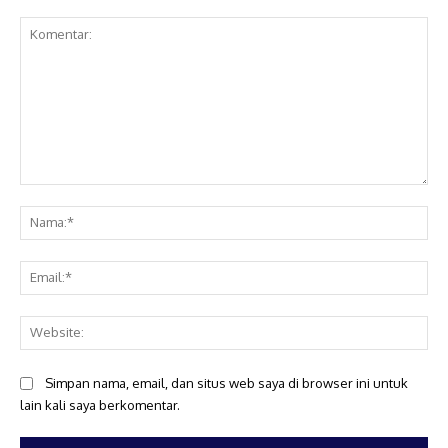
Komentar:
Na
Ema
Web
Simpan nama, email, dan situs web saya di browser ini untuk
lain kali saya berkomentar.